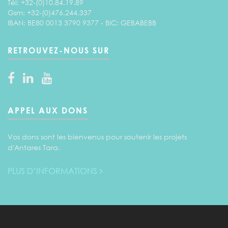
Tél: +32-(0)10.84.19.89
Gsm: +32-(0)476.244.337
IBAN: BE80 0013 3790 9377 - BIC: GEBABEBB
RETROUVEZ-NOUS SUR
APPEL AUX DONS
Vos dons sont les bienvenus pour soutenir les projets
d'Antares Tara.
PLUS D’INFORMATIONS