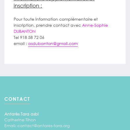
inscription :
Pour toute information complémentaire et
inscription, prendre contact avec
Anne-Sophie
DUBANTON
Tel 918 58 72 06
email :
asdubanton@gmail.com
CONTACT
Antarès Tara asbl
Catherine Tihon
Email:
contact@antares-tara.org