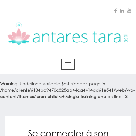
Warning
: Undefined variable $mt_sidebar_page in
/home/clients/6184ba9470c325ab44ca4414ad61e541/web/wp-
content/themes/loren-child-wh/single-training.php
on line
13
Se connecter à son